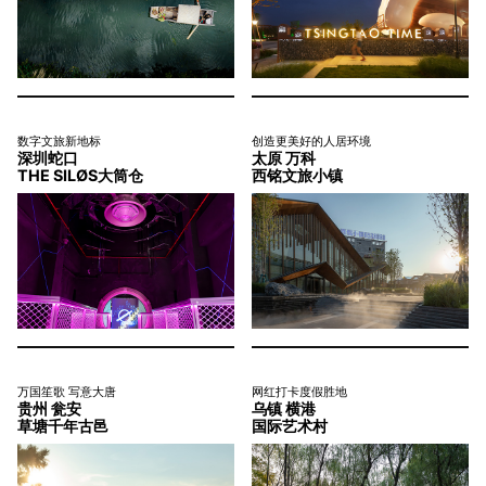
数字文旅新地标
创造更美好的人居环境
深圳蛇口
太原 万科
THE SILØS大筒仓
西铭文旅小镇
万国笙歌 写意大唐
网红打卡度假胜地
贵州 瓮安
乌镇 横港
草塘千年古邑
国际艺术村