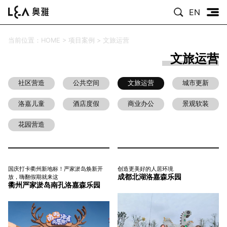
EN
当前位置：
HOME
>
项目案例
>
文旅运营
文旅运营
社区营造
公共空间
文旅运营
城市更新
洛嘉儿童
酒店度假
商业办公
景观软装
花园营造
国庆打卡衢州新地标！严家淤岛焕新开
创造更美好的人居环境
成都北湖洛嘉森乐园
放，嗨翻假期就来这
衢州严家淤岛南孔洛嘉森乐园