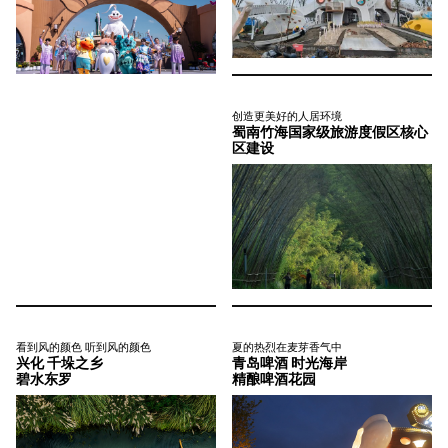
创造更美好的人居环境
蜀南竹海国家级旅游度假区核心
区建设
看到风的颜色 听到风的颜色
夏的热烈在麦芽香气中
兴化 千垛之乡
青岛啤酒 时光海岸
碧水东罗
精酿啤酒花园