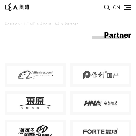
CN
Position：
HOME
>
About L&A
>
Partner
Partner