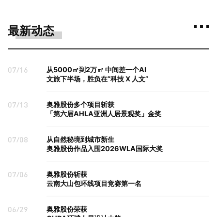
最新动态
07/16
从5000㎡到2万㎡ 中间差一个AI
文旅下半场，胜负在“科技 X 人文”
07/13
奥雅股份多个项目斩获
「第六届AHLA亚洲人居景观奖」金奖
07/08
从自然秘境到城市新生
奥雅股份作品入围2026WLA国际大奖
07/06
奥雅股份斩获
云南大山包环线项目竞赛第一名
06/29
奥雅股份荣获