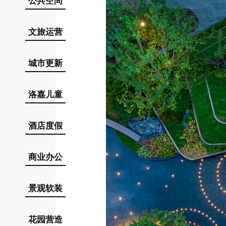
公共空间
文旅运营
城市更新
洛嘉儿童
酒店度假
商业办公
景观软装
花园营造