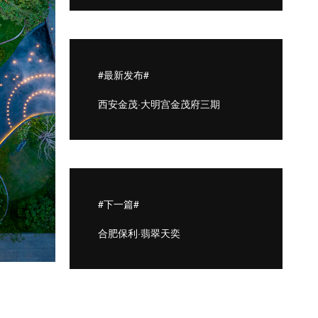
#最新发布#
西安金茂·大明宫金茂府三期
#下一篇#
合肥保利·翡翠天奕