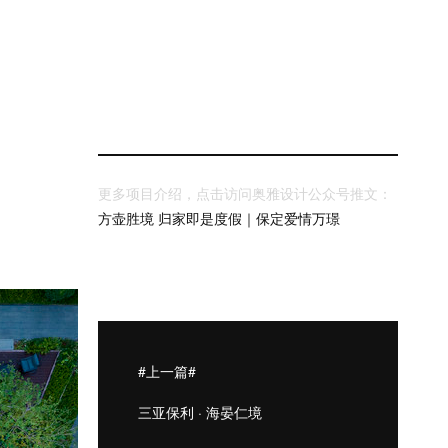
更多项目介绍，点击访问奥雅设计公众号推文：
方壶胜境 归家即是度假｜保定爱情万璟
#上一篇#
三亚保利 · 海晏仁境