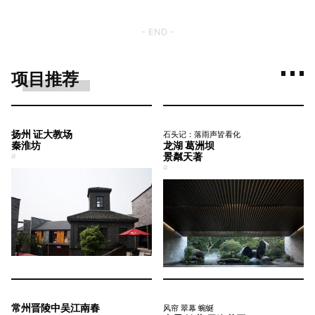
- END -
项目推荐
扬州 证大教场
石头记：落雨声皆看化
秦淮坊
龙湖 葛洲坝
景粼天著
#
#
常州晋陵中吴江南春
风帘 翠幕 蜿蜒