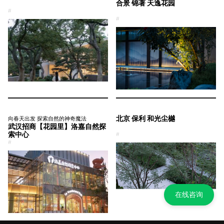
合景 锦著 天逸花园
#
#
北京 保利 和光尘樾
向春天出发 探索自然的神奇魔法
武汉招商【花园里】洛嘉自然探
索中心
#
#
在线咨询