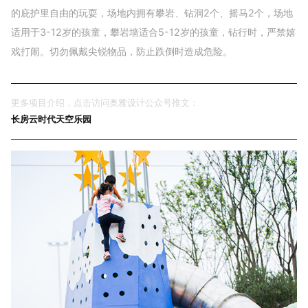
的庇护里自由的玩耍，场地内拥有攀岩、钻洞2个、摇马2个，场地
适用于3-12岁的孩童，攀岩墙适合5-12岁的孩童，钻行时，严禁嬉
戏打闹。切勿佩戴尖锐物品，防止跌倒时造成危险。
更多项目介绍，点击访问奥雅设计公众号推文：
长房云时代天空乐园