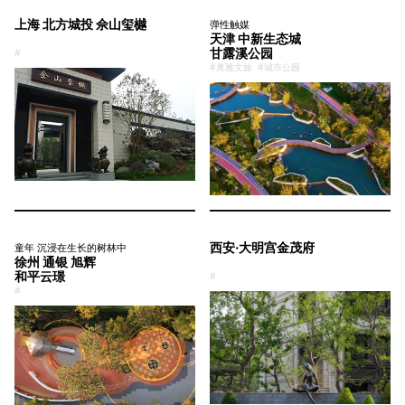
上海 北方城投 佘山玺樾
弹性触媒
天津 中新生态城
甘露溪公园
#
#奥雅文旅
#城市公园
西安·大明宫金茂府
童年 沉浸在生长的树林中
徐州 通银 旭辉
和平云璟
#
#