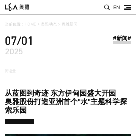
EN
当前位置：
HOME
>
奥雅动态
>
奥雅新闻
07/01
#新闻#
2025
阅读量
从蓝图到奇迹 东方伊甸园盛大开园
奥雅股份打造亚洲首个"水"主题科学探
索乐园