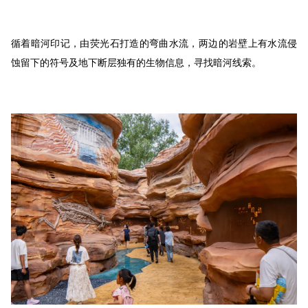
循着暗河印记，由荧光石打造的弯曲水流，两边的岩壁上有水流侵
蚀留下的符号及地下断层独有的生物信息，寻找暗河线索。