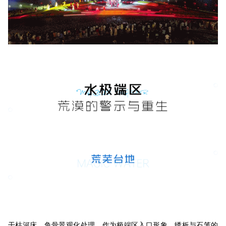
干枯河床，鱼骨景观化处理，作为极端区入口形象，绣板与石笼的