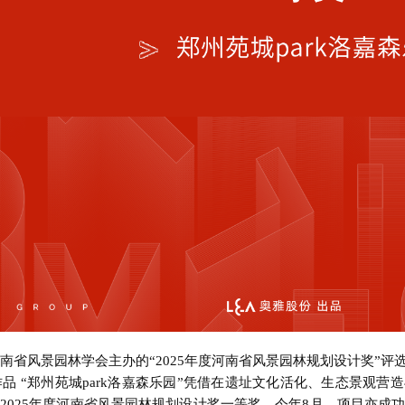
南省风景园林学会主办的“2025年度河南省风景园林规划设计奖”
9）作品 “郑州苑城park洛嘉森乐园”凭借在遗址文化活化、生态景
2025年度河南省风景园林规划设计奖一等奖。今年8月，项目亦成功斩