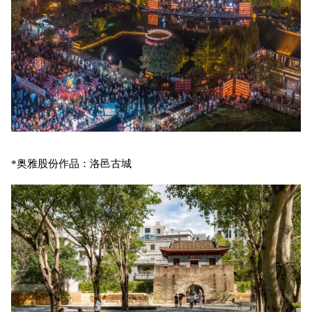
*奥雅股份作品：洛邑古城