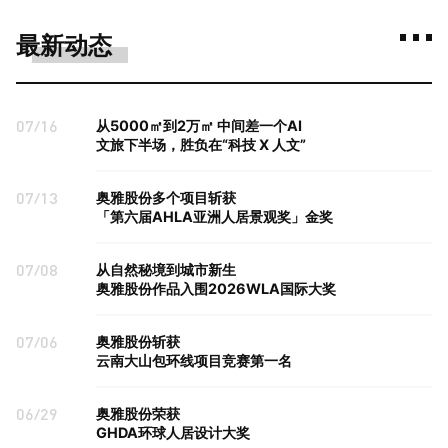
最新动态
07/16
从5000㎡到2万㎡ 中间差一个AI
文旅下半场，胜负在“科技 X 人文”
07/13
奥雅股份多个项目斩获
「第六届AHLA亚洲人居景观奖」金奖
07/08
从自然秘境到城市新生
奥雅股份作品入围2026WLA国际大奖
07/06
奥雅股份斩获
云南大山包环线项目竞赛第一名
06/29
奥雅股份荣获
GHDA环球人居设计大奖