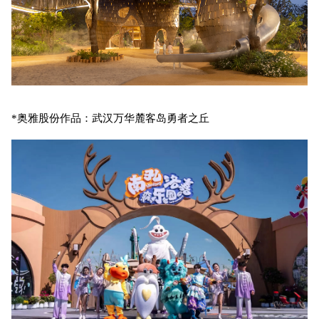
*奥雅股份作品：武汉万华麓客岛勇者之丘