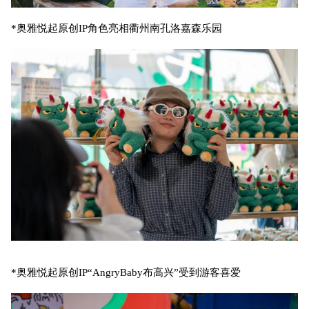
*奥雅悦起原创IP角色亮相衢州南孔洛嘉森乐园
*奥雅悦起原创IP“AngryBaby布高兴”受到游客喜爱