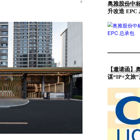
#
奥雅股份中
升改造 EPC
【邀请函】奥
谋“IP+文旅