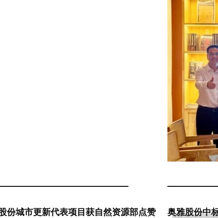
#
雅股份城市更新代表项目获自然资源部点赞
​奥雅股份中