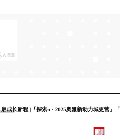
#
成长新程 |「探索π · 2025奥雅新动力城更营」