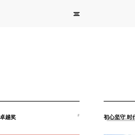
#
A 卓越奖
初心坚守 时