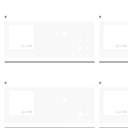
#
#
#
#