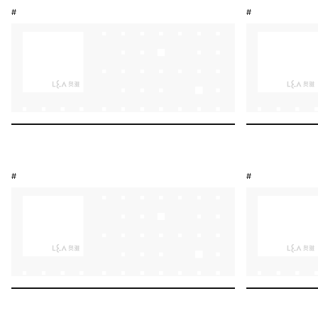
#
#
#
#