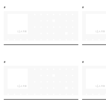
#
#
#
#