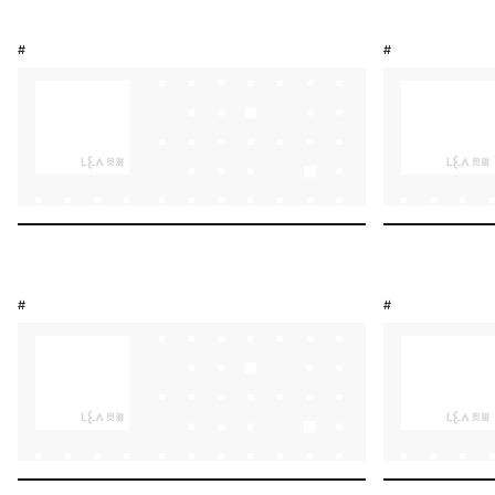
#
#
#
#