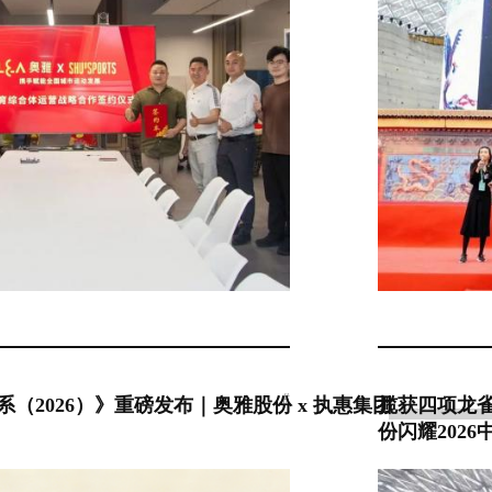
#
（2026）》重磅发布｜奥雅股份 x 执惠集团
揽获四项龙
份闪耀202