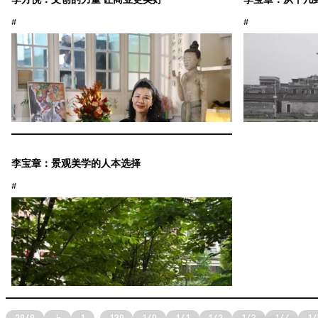
#
#
李宝章：景观美学的人本选择
#
..