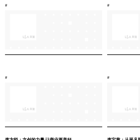
#
#
#
#
李方悦：文创的力量 让商业更美好
李宝章：从平凡