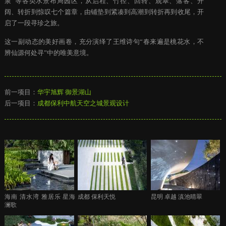
泉”等各类水景布局园区，从启程、竹径、回转、观翠、落客、开
阔、转折到惊叹七个篇章，由铺垫到紧凑到高潮到转折再到收尾，开
启了一段寻珍之旅。
这一副动态的美好画卷，充分演绎了王维诗句“春来遍是桃花水，不
辨仙源何处寻”中的唯美意境。
前一项目：
华宇旭辉 御景湖山
后一项目：
成都保利中航天空之城景观设计
海南 清水湾 雅居乐 星海
成都 保利天悦
昆明 卓越 滇池晴翠
澜歌