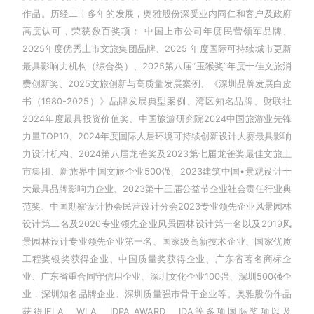
作品。历经二十多年的发展，奥雅股份深受业内同仁和客户及政府
高度认可，荣获数百奖项： 中国上市公司年度民营领军品牌、
2025年度优秀上市文旅集团品牌、2025 年度国际可持续城市更新
最具影响力机构（综合类）、2025第八届“玉猴奖”年度十佳文旅消
费创新奖、2025文旅创新与高质量发展案例、《深圳品牌发展白皮
书（1980-2025）》品牌发展典型案例、湾区知名品牌、财联社
2024年度最具投资价值奖、中国旅游研究院2024中国旅游业先锋
力量TOP10、2024年度国际人居环境可持续创新设计大赛最具影响
力设计机构、2024第八届龙雀奖及2023第七届龙雀奖最佳文旅上
市集团、新旅界中国文旅企业500强、2023建筑中国•景观设计十
大最具品牌影响力企业、2023第十三届公益节企业社会责任行业典
范奖、中国勘察设计协会民营设计分会2023专业领先企业风景园林
设计第二名及2020专业领先企业风景园林设计第一名以及2019风
景园林设计专业领先企业第一名、国家级高新技术企业、国家优质
工程奖银奖获得企业、中国质量奖获得企业、广东省著名商标企
业、广东省重合同守信用企业、深圳文化企业100强、深圳500强企
业，深圳知名品牌企业、深圳质量强市骨干企业等。奥雅股份作品
获得IFLA、WLA、IDPA AWARD、IDA等多项国际奖项以及