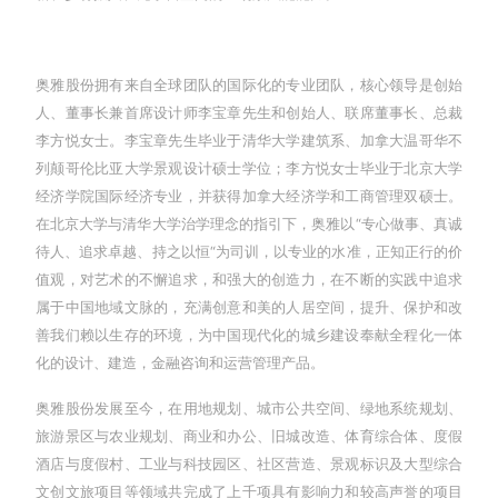
奥雅股份拥有来自全球团队的国际化的专业团队，核心领导是创始
人、董事长兼首席设计师李宝章先生和创始人、联席董事长、总裁
李方悦女士。李宝章先生毕业于清华大学建筑系、加拿大温哥华不
列颠哥伦比亚大学景观设计硕士学位；李方悦女士毕业于北京大学
经济学院国际经济专业，并获得加拿大经济学和工商管理双硕士。
在北京大学与清华大学治学理念的指引下，奥雅以“专心做事、真诚
待人、追求卓越、持之以恒“为司训，以专业的水准，正知正行的价
值观，对艺术的不懈追求，和强大的创造力，在不断的实践中追求
属于中国地域文脉的，充满创意和美的人居空间，提升、保护和改
善我们赖以生存的环境，为中国现代化的城乡建设奉献全程化一体
化的设计、建造，金融咨询和运营管理产品。
奥雅股份发展至今，在用地规划、城市公共空间、绿地系统规划、
旅游景区与农业规划、商业和办公、旧城改造、体育综合体、度假
酒店与度假村、工业与科技园区、社区营造、景观标识及大型综合
文创文旅项目等领域共完成了上千项具有影响力和较高声誉的项目