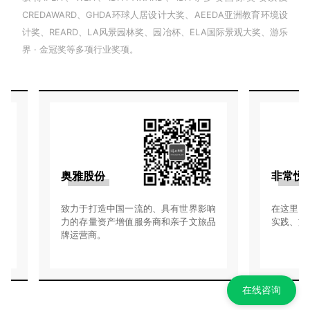
CREDAWARD、GHDA环球人居设计大奖、AEEDA亚洲教育环境设
计奖、REARD、LA风景园林奖、园冶杯、ELA国际景观大奖、游乐
界 · 金冠奖等多项行业奖项。
奥雅股份
非常悦
致力于打造中国一流的、具有世界影响
在这里，
力的存量资产增值服务商和亲子文旅品
实践、旅
牌运营商。
在线咨询