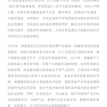
以“创造更美好的人居环境”“让空间赋予生命”为使命，以双轮驱动
+双引擎为发展格局，即创意设计+亲子文旅双轮驱动、AIGC+IP双
引擎；经营业务范围涵盖亲子文旅、数字科技、创新设计等领域，
为城市更新、乡村振兴、文化古城等不同场景提供全程化咨询与综
合运营服务。在实现企业价值和理想的同时，解决当代中国的实际
问题与需求，创造具有地域特色、人性化和充满活力的新旧城市空
间和综合文化旅游项目。
2021年，奥雅股份正式布局文旅消费产业板块，积极实现业态更新
及融合，加速文旅板块多元化升级，介入沉浸式互动娱乐领域，勇
于探索前沿数字艺术，打造元宇宙体验空间。2023年，奥雅旗下子
品牌洛嘉儿童全新升级，完成了从B端到C端的转型，创造性地推出
洛嘉部落、洛嘉森乐园以及洛嘉盒子等产品系列，已成为亲子家庭
微度假目的地以及亲子文旅的综合体，洛嘉全新IP形象也同步升
级。奥雅股份联合各方资源及技术优势，紧抓文旅产业高速发展和
存量时代的宝贵契机，致力于成为城市更新和乡村振兴的存量资产
综合运营商；同时，在创意设计、文化旅游、数字科技等产业方向
持续深耕布局，创新产品、塑造IP以及实践运营，构建对城市更
新、乡村振兴、元宇宙空间的全场景赋能能力。