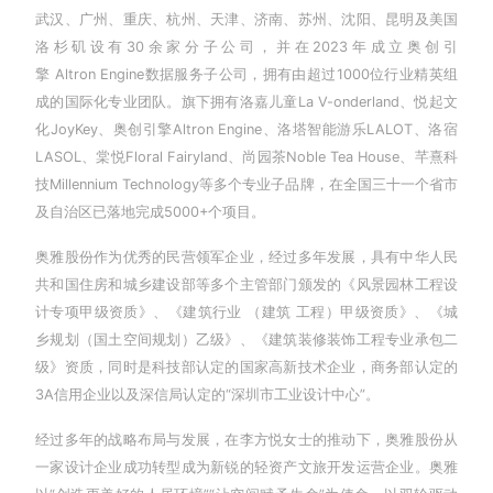
武汉、广州、重庆、杭州、天津、济南、苏州、沈阳、昆明及美国
洛杉矶设有30余家分子公司，并在2023年成立奥创引
擎 Altron Engine数据服务子公司，拥有由超过1000位行业精英组
成的国际化专业团队。旗下拥有洛嘉儿童La V-onderland、悦起文
化JoyKey、奥创引擎Altron Engine、洛塔智能游乐LALOT、洛宿
LASOL、棠悦Floral Fairyland、尚园茶Noble Tea House、芊熹科
技Millennium Technology等多个专业子品牌，在全国三十一个省市
及自治区已落地完成5000+个项目。
奥雅股份作为优秀的民营领军企业，经过多年发展，具有中华人民
共和国住房和城乡建设部等多个主管部门颁发的《风景园林工程设
计专项甲级资质》、《建筑行业 （建筑 工程）甲级资质》、《城
乡规划（国土空间规划）乙级》、《建筑装修装饰工程专业承包二
级》资质，同时是科技部认定的国家高新技术企业，商务部认定的
3A信用企业以及深信局认定的“深圳市工业设计中心”。
经过多年的战略布局与发展，在李方悦女士的推动下，奥雅股份从
一家设计企业成功转型成为新锐的轻资产文旅开发运营企业。奥雅