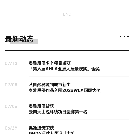
- END -
最新动态
07/13
奥雅股份多个项目斩获
「第六届AHLA亚洲人居景观奖」金奖
07/08
从自然秘境到城市新生
奥雅股份作品入围2026WLA国际大奖
07/06
奥雅股份斩获
云南大山包环线项目竞赛第一名
06/29
奥雅股份荣获
GHDA环球人居设计大奖