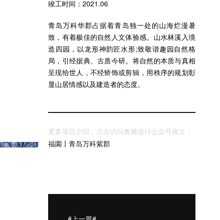
竣工时间：2021.06
青岛万科华郡占据着青岛独一处的山海烂漫暑
致，有着极佳的自然人文体验感。山水林溪入境
造四园，以龙形神韵匠水形;致敬谐趣园自然格
局，引经据典、古质今研。将自然的本质与真相
呈现给世人，不经矫饰或剪辑，用秩序的规划彰
显山居情感以及建造者的态度。
更多项目介绍，点击访问奥雅设计公众号推文：
福園丨青岛万科紫郡
#上一篇#