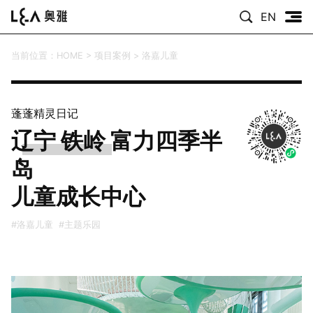
EN
当前位置：
HOME
>
项目案例
>
洛嘉儿童
蓬蓬精灵日记
辽宁 铁岭 富力四季半
岛
儿童成长中心
#洛嘉儿童
#主题乐园