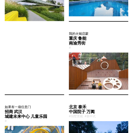
我的火锅启蒙
重庆 鲁能
南渝秀街
#
北京 泰禾
如果有一扇任意门
招商 武汉
中国院子 万阖
城建未来中心 儿童乐园
#别墅景观
#新中式
#