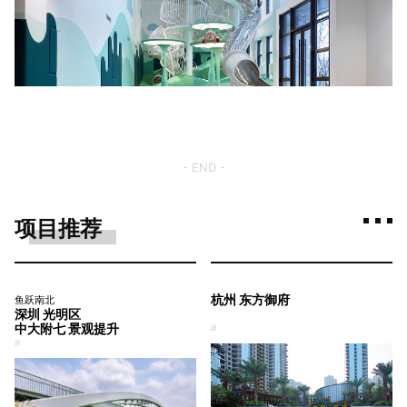
- END -
项目推荐
杭州 东方御府
鱼跃南北
深圳 光明区
中大附七 景观提升
#
#