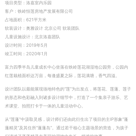
项目类型：洛嘉室内乐园
客户：铁岭恒莲房地产发展有限公司
占地面积：621平方米
软装设计：奥雅设计 北京公司 软装团队
儿童设施设计：北京洛嘉团队
设计时间：2019年5月
竣工时间：2020年1月
富力四季半岛儿童成长中心坐落在铁岭莲花湖湿地公园旁，公园内
红莲栽植面积达万亩，每逢盛夏之际，莲花满塘，香气四溢。
设计团队以最能展现场地特色的“莲”为出发点，将莲花、莲蓬、莲子
的形态和色彩融入到诸多设计细节中，打造了一个集亲子游乐、艺
术课堂、拍照打卡于一体的儿童活动中心。
从“莲蓬”中汲取灵感，设计师们还由此衍生出了项目的主IP形象“蓬
蓬精灵”及其住所“蓬蓬岛”。通过若干核心主题场景的营造，为孩子