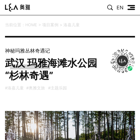
EN
当前位置：
HOME
>
项目案例
>
洛嘉儿童
神秘玛雅丛林奇遇记
武汉 玛雅海滩水公园
“杉林奇遇”
#洛嘉儿童
#奥雅文旅
#主题乐园