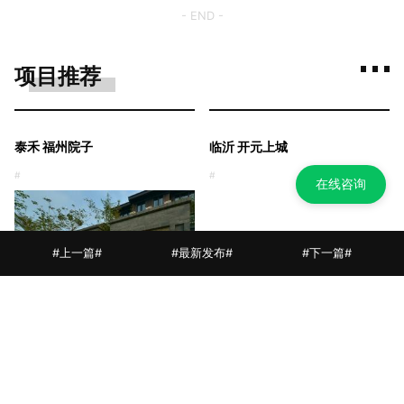
- END -
项目推荐
泰禾 福州院子
临沂 开元上城
#
#
在线咨询
#上一篇#
#最新发布#
#下一篇#
东莞中海 · 松湖云锦（大区）
福園
青岛 万科 紫郡
#
#