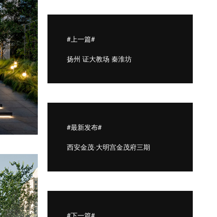
#上一篇#
扬州 证大教场 秦淮坊
#最新发布#
西安金茂·大明宫金茂府三期
#下一篇#