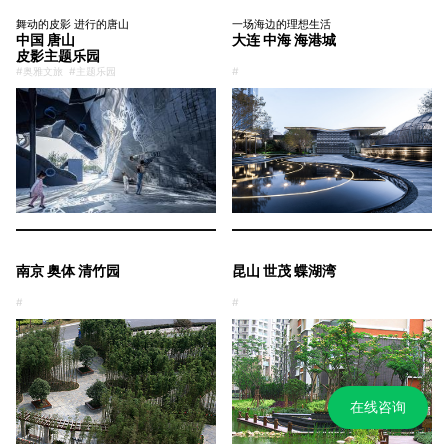
舞动的皮影 进行的唐山
一场海边的理想生活
中国 唐山
大连 中海 海港城
皮影主题乐园
#奥雅文旅
#主题乐园
#
南京 奥体 清竹园
昆山 世茂 蝶湖湾
#
#
在线咨询