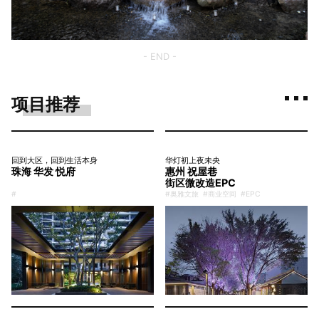
- END -
项目推荐
回到大区，回到生活本身
华灯初上夜未央
珠海 华发 悦府
惠州 祝屋巷
街区微改造EPC
#
#奥雅文旅
#商业空间
#EPC