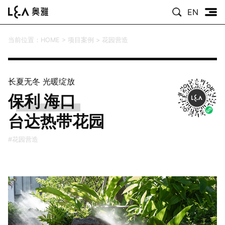
EN
当前位置：
HOME
>
项目案例
>
花园营造
长夏无冬 光暖绽放
保利 海口
台达热带花园
#花园营造