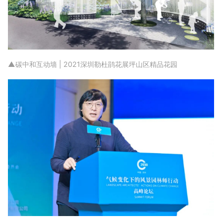
▲碳中和互动墙 | 2021深圳勒杜鹃花展坪山区精品花园