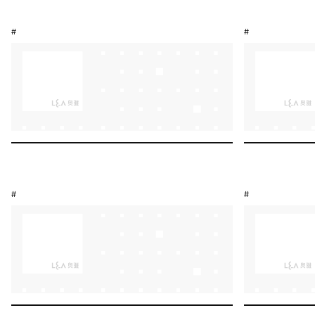
#
#
#
#