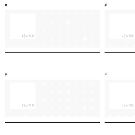
#
#
#
#