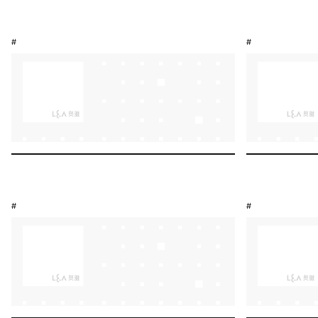
#
#
#
#