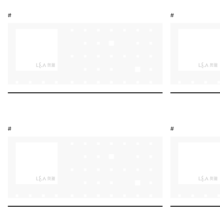
#
#
#
#