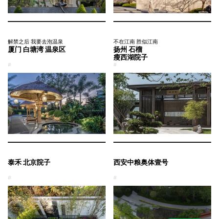
解禁之后 我要去泡温泉
不在江南 胜似江南
厦门 白塘湾 温泉区
扬州 石榴
瘦西湖院子
#
#
泰禾 北京院子
西安中粮奥体壹号
#
#