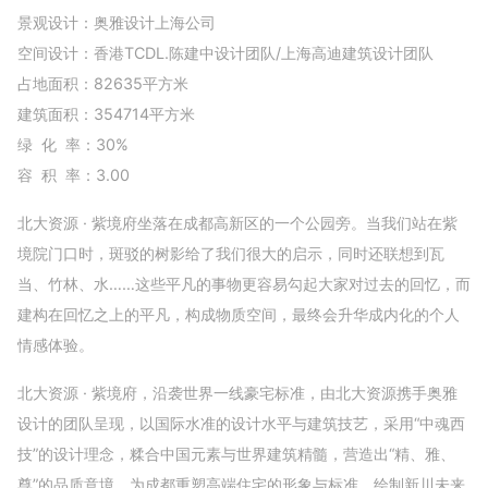
景观设计：奥雅设计上海公司
空间设计：香港TCDL.陈建中设计团队/上海高迪建筑设计团队
占地面积：82635平方米
建筑面积：354714平方米
绿 化 率：30%
容 积 率：3.00
北大资源 · 紫境府坐落在成都高新区的一个公园旁。当我们站在紫
境院门口时，斑驳的树影给了我们很大的启示，同时还联想到瓦
当、竹林、水……这些平凡的事物更容易勾起大家对过去的回忆，而
建构在回忆之上的平凡，构成物质空间，最终会升华成内化的个人
情感体验。
北大资源 · 紫境府，沿袭世界一线豪宅标准，由北大资源携手奥雅
设计的团队呈现，以国际水准的设计水平与建筑技艺，采用“中魂西
技”的设计理念，糅合中国元素与世界建筑精髓，营造出“精、雅、
尊”的品质意境，为成都重塑高端住宅的形象与标准，绘制新川未来