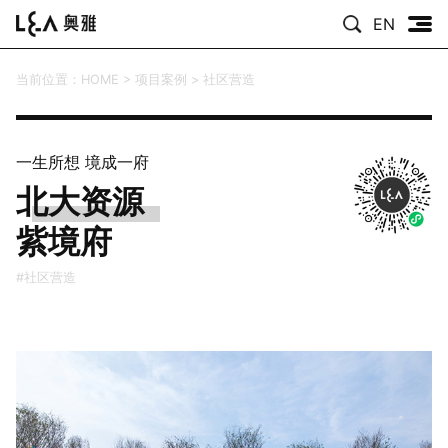
EN
当前位置：
HOME
>
项目案例
>
社区营造
一生所想 境成一府
北大资源
紫境府
#社区营造