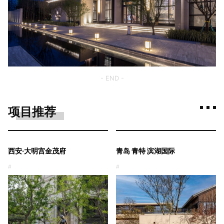
- END -
项目推荐
西安·大明宫金茂府
青岛 青特 滨湖国际
#
#