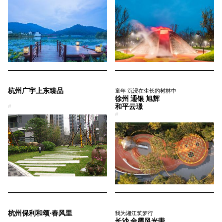
杭州广宇上东臻品
童年 沉浸在生长的树林中
徐州 通银 旭辉
和平云璟
#
#
杭州保利和颂·春风里
我为湘江筑梦行
长沙 金霞风光带