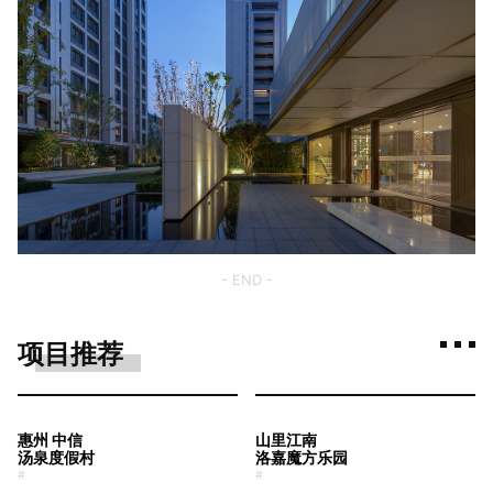
- END -
项目推荐
惠州 中信
山里江南
汤泉度假村
洛嘉魔方乐园
#
#