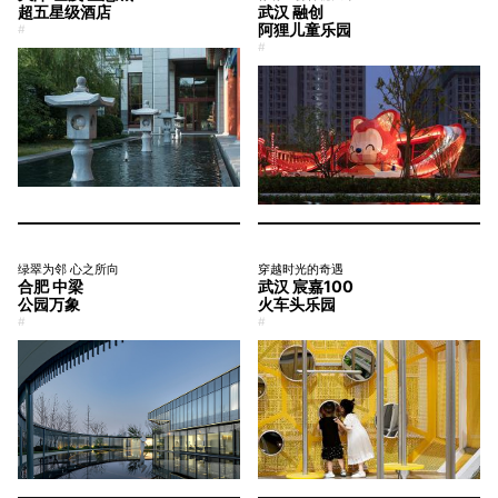
超五星级酒店
武汉 融创
阿狸儿童乐园
#
#
绿翠为邻 心之所向
穿越时光的奇遇
合肥 中梁
武汉 宸嘉100
公园万象
火车头乐园
#
#