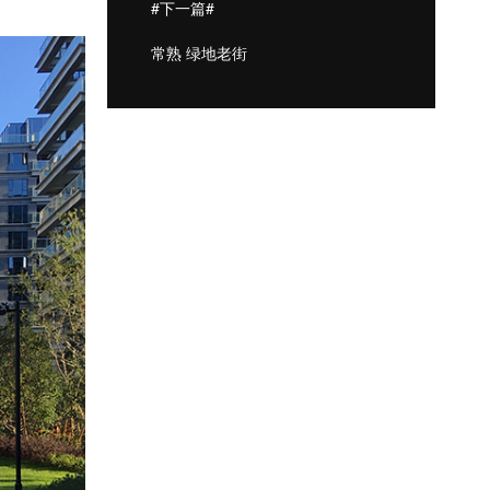
#下一篇#
常熟 绿地老街