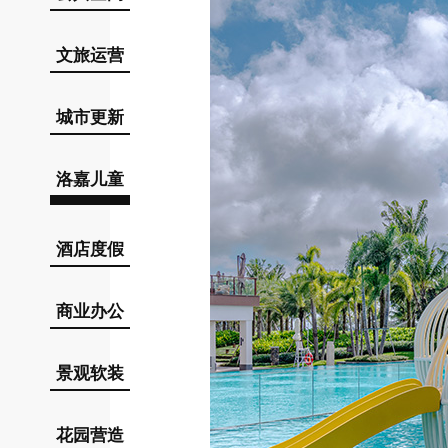
文旅运营
城市更新
洛嘉儿童
酒店度假
商业办公
景观软装
花园营造