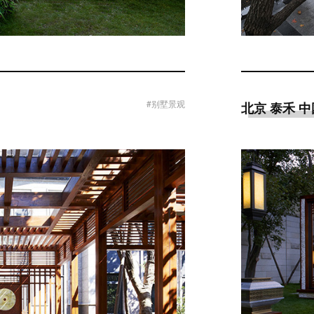
#别墅景观
北京 泰禾 