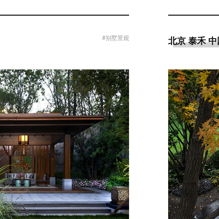
#别墅景观
北京 泰禾 