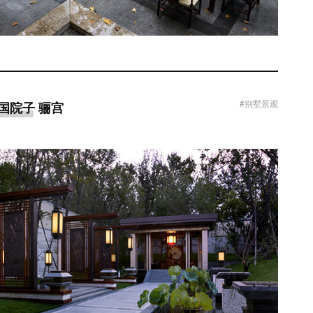
#别墅景观
中国院子 骊宫