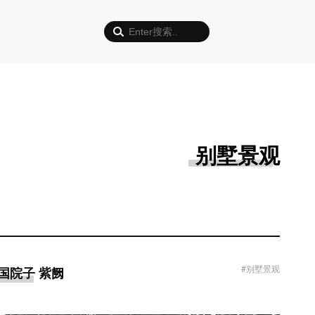
别墅景观
#别墅景观
中国院子 紫阙