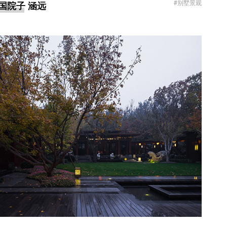
#别墅景观
中国院子 涵远