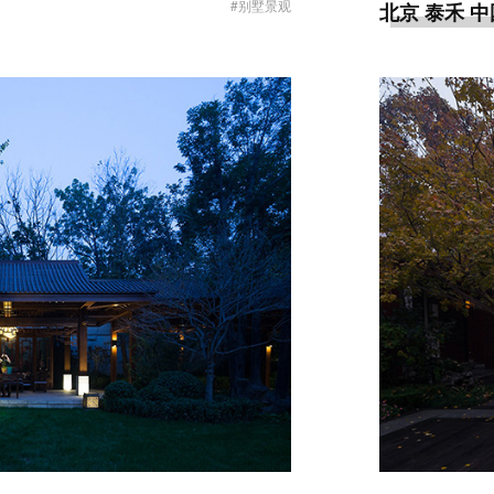
#别墅景观
北京 泰禾 