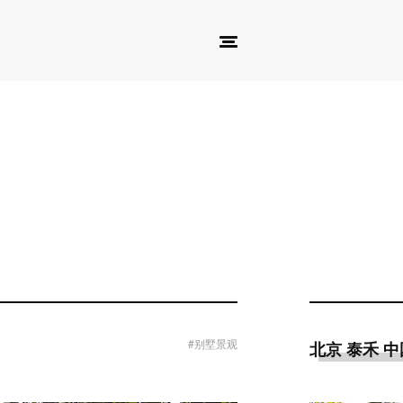
#别墅景观
北京 泰禾 