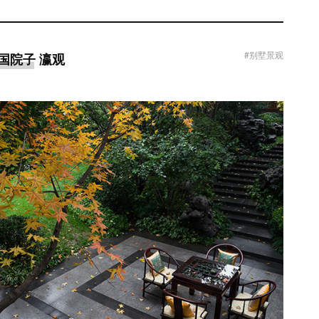
#别墅景观
中国院子 瀛观