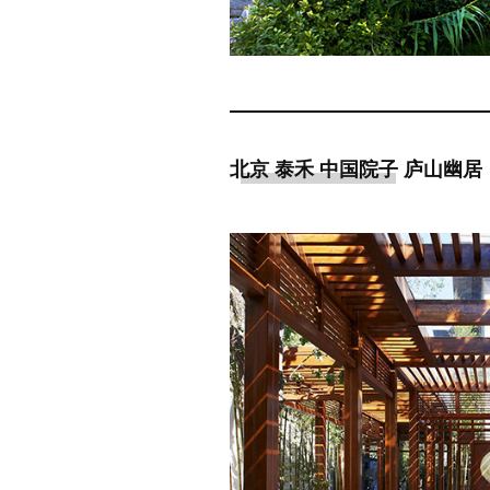
北京 泰禾 中国院子 庐山幽居