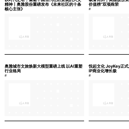
精神丨奥雅股份重磅发布《未来社区的十条
价值榜”双项殊荣
核心主张》
#
#
奥雅城市文旅焕新大模型重磅上线 以AI重塑
悦起文化 JoyKey
行业格局
IP商业化增长极
#
#