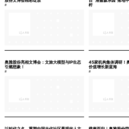
股份文博会精彩绽放
目 "洛嘉森乐园"落
杆
#
#
奥雅股份亮相文博会：文旅大模型与IP生态
45家机构集体调研！奥雅
引燃想象！
价值增长新蓝海
#
#
以时代之名，重塑中国当代社区景观的人文
载誉而归｜奥雅股份荣