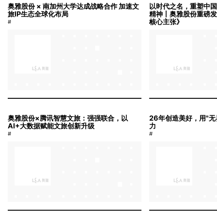
奥雅股份 × 南加州大学达成战略合作 加速文
以时代之名，重塑中
旅IP生态全球化布局
精神丨奥雅股份重磅
核心主张》
#
#
奥雅股份×腾讯智慧文旅：强强联合，以
26年创造美好，用"
AI+大数据赋能文旅创新升级
力
#
#