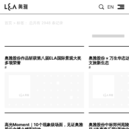
EN
首页
>
标签：
总共有 2948 条记录
奥雅股份作品斩获第八届ELA国际景观大奖
奥雅股份 × 万生华态
多项荣誉
文旅新生态
#
#
高光Moment｜10个现象级场面，见证奥雅
奥雅股份中标郑州苑