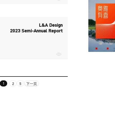
L&A Design
2023 Semi-Annual Report
2
5
下一页
1