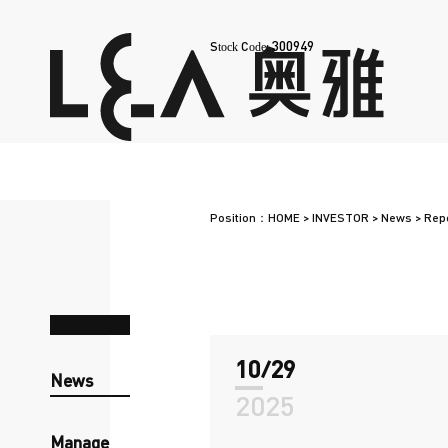
300949
Stock Code:
Position：
HOME
>
INVESTOR
>
News
>
Rep
10/29
News
2025
Manage