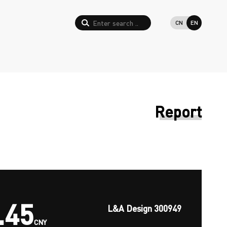
CN
EN
Report
.45
L&A Design 300949
CNY